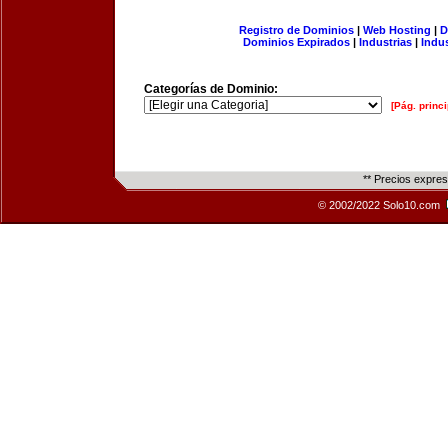
Registro de Dominios
|
Web Hosting
|
D
Dominios Expirados
|
Industrias
|
Indu
Categorías de Dominio:
[Pág. princi
** Precios expre
© 2002/2022 Solo10.com