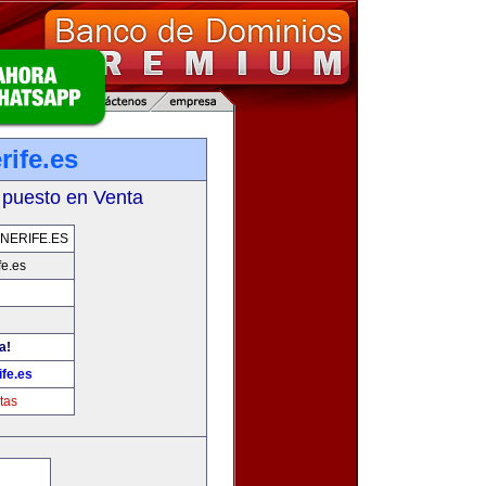
rife.es
 puesto en Venta
NERIFE.ES
fe.es
a!
fe.es
tas