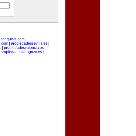
econquista.com
|
o.com
|
propiedadessevilla.es
|
s
|
propiedadesvalencia.es
|
|
propiedadeszaragoza.es
|