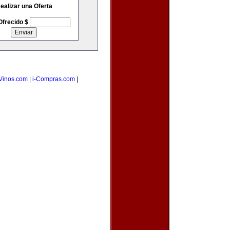
ealizar una Oferta
Ofrecido $
Vinos.com
|
i-Compras.com
|