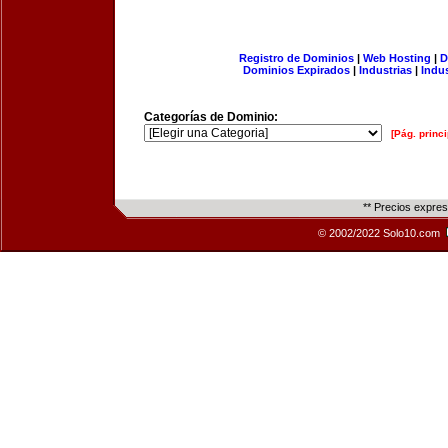
Registro de Dominios
|
Web Hosting
|
D
Dominios Expirados
|
Industrias
|
Indu
Categorías de Dominio:
[Pág. princi
** Precios expre
© 2002/2022 Solo10.com