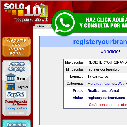
registeryourbra
Vendido!
Mayusculas:
REGISTERYOURBRAND
Minusculas:
registeryourbrand.com
Longitud:
17 caracteres
Categorias:
Marcas y Patentes
,
Web H
Precio:
Realizar una oferta!
Visitar!
registeryourbrand.com
Serán consideradas ofer